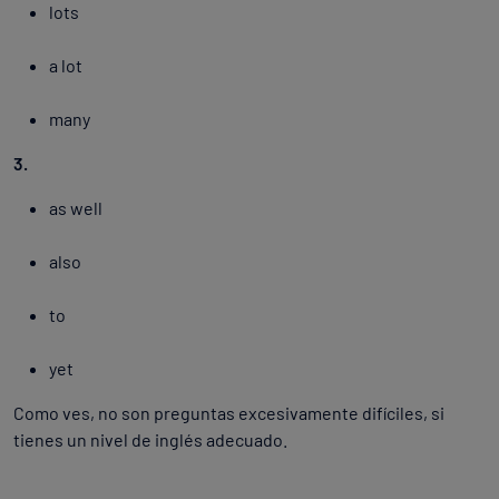
lots
a lot
many
3.
as well
also
to
yet
Como ves, no son preguntas excesivamente difíciles, si
tienes un nivel de inglés adecuado.