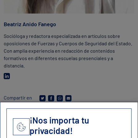
Beatriz Anido Fanego
Socióloga y redactora especializada en artículos sobre
oposiciones de Fuerzas y Cuerpos de Seguridad del Estado.
Con amplia experiencia en redacción de contenidos
formativos en diferentes escuelas presenciales y a
distancia.
Compartir en
¡Nos importa tu
privacidad!
Contacto