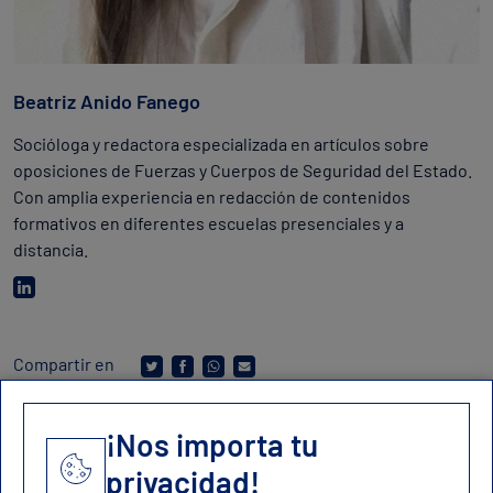
Beatriz Anido Fanego
Socióloga y redactora especializada en artículos sobre
oposiciones de Fuerzas y Cuerpos de Seguridad del Estado.
Con amplia experiencia en redacción de contenidos
formativos en diferentes escuelas presenciales y a
distancia.
Compartir en
¡Nos importa tu
privacidad!