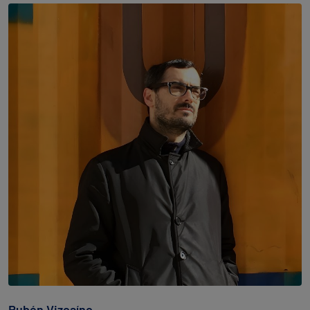
Rubén Vizcaíno