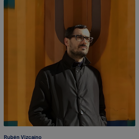
Rubén Vizcaíno