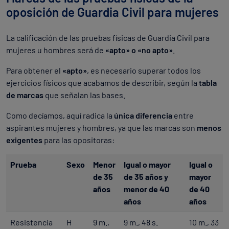
oposición de Guardia Civil para mujeres
La calificación de las pruebas físicas de Guardia Civil para
mujeres u hombres será de
«apto» o «no apto»
.
Para obtener el
«apto»
, es necesario superar todos los
ejercicios físicos que acabamos de describir, según la
tabla
de marcas
que señalan las bases.
Como decíamos, aquí radica la
única diferencia
entre
aspirantes mujeres y hombres, ya que las marcas son
menos
exigentes
para las opositoras:
Prueba
Sexo
Menor
Igual o mayor
Igual o
de 35
de 35 años y
mayor
años
menor de 40
de 40
años
años
Resistencia
H
9 m.,
9 m., 48 s.
10 m., 33