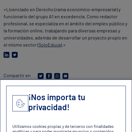
«Licenciado en Derecho (rama económico-empresarial) y
funcionario del grupo A1 en excedencia. Como redactor
profesional, se especializa en el ámbito del empleo público y
la formación online, trabajando para diversas empresas y
universidades, además de desarrollar un proyecto propio en
el mismo sector (
SoloEduca
).»
Compartir en
¡Nos importa tu
privacidad!
Contacto
contacto@oposicionesfuerzas.es
Utilizamos cookies propias y de terceros con finalidades
analíticas y para poder mostrarte anuncios o contenidos