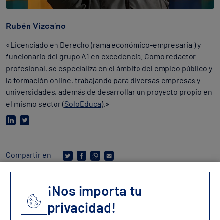
Rubén Vizcaíno
«Licenciado en Derecho (rama económico-empresarial) y
funcionario del grupo A1 en excedencia. Como redactor
profesional, se especializa en el ámbito del empleo público y
la formación online, trabajando para diversas empresas y
universidades, además de desarrollar un proyecto propio en
el mismo sector (
SoloEduca
).»
Compartir en
¡Nos importa tu
privacidad!
Contacto